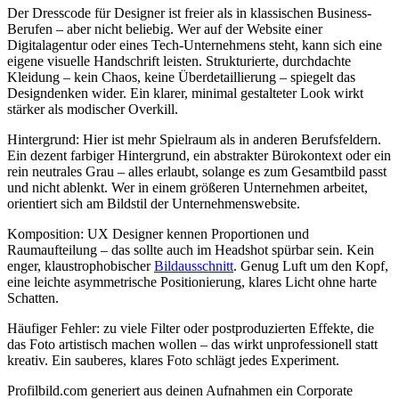
Der Dresscode für Designer ist freier als in klassischen Business-
Berufen – aber nicht beliebig. Wer auf der Website einer
Digitalagentur oder eines Tech-Unternehmens steht, kann sich eine
eigene visuelle Handschrift leisten. Strukturierte, durchdachte
Kleidung – kein Chaos, keine Überdetaillierung – spiegelt das
Designdenken wider. Ein klarer, minimal gestalteter Look wirkt
stärker als modischer Overkill.
Hintergrund: Hier ist mehr Spielraum als in anderen Berufsfeldern.
Ein dezent farbiger Hintergrund, ein abstrakter Bürokontext oder ein
rein neutrales Grau – alles erlaubt, solange es zum Gesamtbild passt
und nicht ablenkt. Wer in einem größeren Unternehmen arbeitet,
orientiert sich am Bildstil der Unternehmenswebsite.
Komposition: UX Designer kennen Proportionen und
Raumaufteilung – das sollte auch im Headshot spürbar sein. Kein
enger, klaustrophobischer
Bildausschnitt
. Genug Luft um den Kopf,
eine leichte asymmetrische Positionierung, klares Licht ohne harte
Schatten.
Häufiger Fehler: zu viele Filter oder postproduzierten Effekte, die
das Foto artistisch machen wollen – das wirkt unprofessionell statt
kreativ. Ein sauberes, klares Foto schlägt jedes Experiment.
Profilbild.com generiert aus deinen Aufnahmen ein Corporate