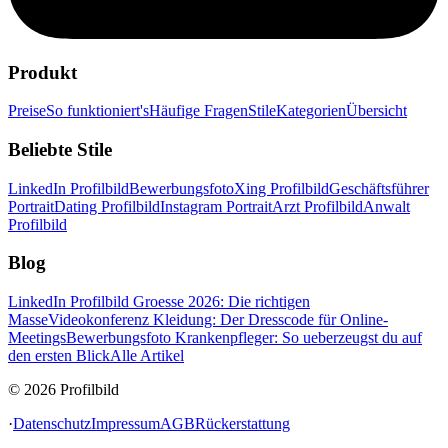
Produkt
Preise
So funktioniert's
Häufige Fragen
Stile
Kategorien
Übersicht
Beliebte Stile
LinkedIn Profilbild
Bewerbungsfoto
Xing Profilbild
Geschäftsführer
Portrait
Dating Profilbild
Instagram Portrait
Arzt Profilbild
Anwalt
Profilbild
Blog
LinkedIn Profilbild Groesse 2026: Die richtigen
Masse
Videokonferenz Kleidung: Der Dresscode für Online-
Meetings
Bewerbungsfoto Krankenpfleger: So ueberzeugst du auf
den ersten Blick
Alle Artikel
© 2026 Profilbild
·
Datenschutz
Impressum
AGB
Rückerstattung