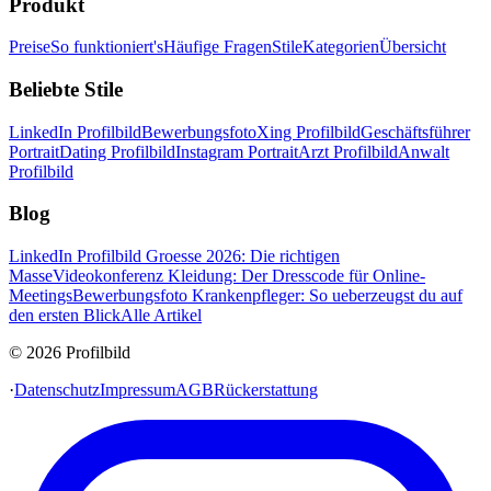
Produkt
Preise
So funktioniert's
Häufige Fragen
Stile
Kategorien
Übersicht
Beliebte Stile
LinkedIn Profilbild
Bewerbungsfoto
Xing Profilbild
Geschäftsführer
Portrait
Dating Profilbild
Instagram Portrait
Arzt Profilbild
Anwalt
Profilbild
Blog
LinkedIn Profilbild Groesse 2026: Die richtigen
Masse
Videokonferenz Kleidung: Der Dresscode für Online-
Meetings
Bewerbungsfoto Krankenpfleger: So ueberzeugst du auf
den ersten Blick
Alle Artikel
© 2026 Profilbild
·
Datenschutz
Impressum
AGB
Rückerstattung