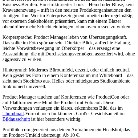
Business-Berufen. Ein strukturierter Look – Hemd oder Bluse, kein
Krawattenzwang – trifft in den meisten Produktorganisationen den
richtigen Ton. Wer im Enterprise-Segment arbeitet oder regelmäßig
vor externen Stakeholdern präsentiert, kann mit einem Blazer
obendrüber mehr Schicht einbringen, ohne overdressed zu wirken.
Körpersprache: Product Manager leben von Überzeugungskraft.
Das sollte im Foto spürbar sein. Direkter Blick, aufrechte Haltung,
leichte Vorwärtsbewegung im Oberkörper – das erzeugt eine
Ausstrahlung, die mit Durchsetzungsvermögen assoziiert wird, ohne
aggressiv zu wirken.
Hintergrund: Modernes Büroumfeld, dezent, oder einfach neutral.
Kein gestelltes Foto in einem Konferenzraum mit Whiteboard – das
sieht nach Stockfoto aus. Helles oder mittelgraues Studioambiente
funktioniert universell.
Product Manager tauchen auf Konferenzen wie ProductCon oder
auf Plattformen wie Mind the Product mit Foto auf. Diese
Verwendungen verlangen ein klares, erkennbares Bild, das im
Thumbnail
-Format noch funktioniert. Großer Gesichtsanteil im
Bildausschnitt
ist hier besonders wichtig.
Profilbild.com generiert aus deinen Aufnahmen ein Headshot, das
im Product-Umfeld überzeugt. Ab 10 €.